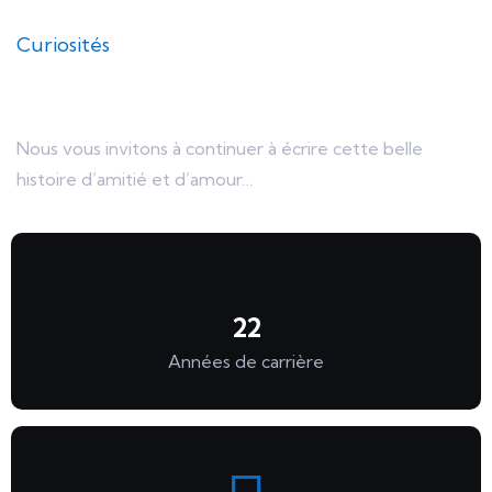
Curiosités
Échanges Culturels
Nous vous invitons à continuer à écrire cette belle
histoire d’amitié et d’amour…
22
Années de carrière