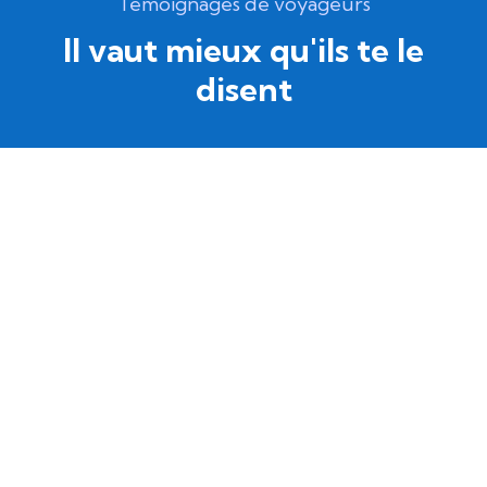
Témoignages de voyageurs
Il vaut mieux qu'ils te le
disent
“Muchísimas gracias por esta bella
experiencia a cada uno de los integrantes de
Intercultura. Jorge Luis y toda nuestra familia
les estamos muy agradecidos.”
Zoila Del Rocío Gutierrez
Lima - VIC.37